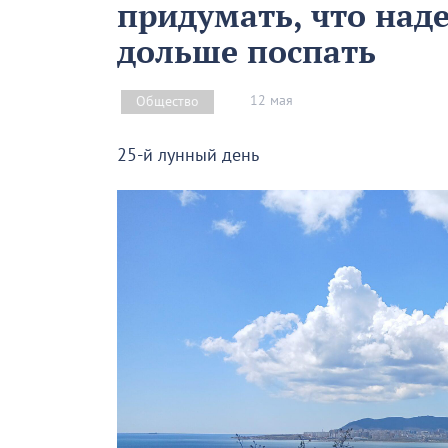
придумать, что над
дольше поспать
12 мая
Общество
25-й лунный день