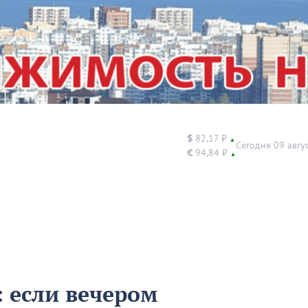
$
82,17 ₽
▲
Сегодня 09 авгу
€
94,84 ₽
▲
: если вечером