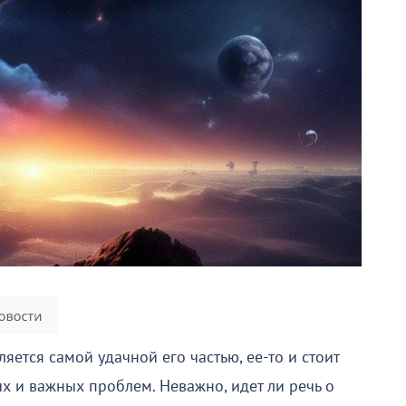
яется самой удачной его частью, ее-то и стоит
х и важных проблем. Неважно, идет ли речь о