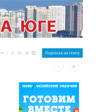
×
Подписка на газету
ста