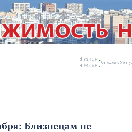
$
81,41 ₽
▲
Сегодня 06 авгу
€
94,06 ₽
▲
ября: Близнецам не