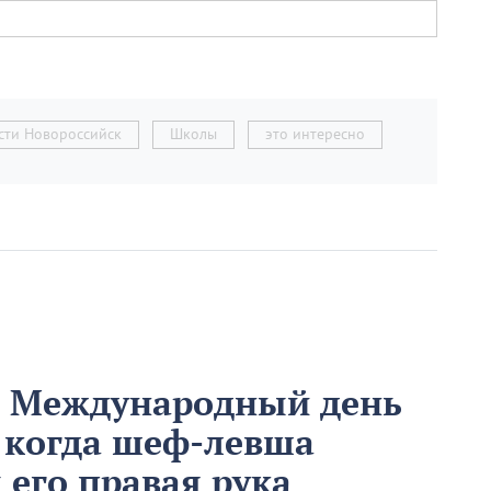
сти Новороссийск
Школы
это интересно
м Международный день
 когда шеф-левша
ы его правая рука