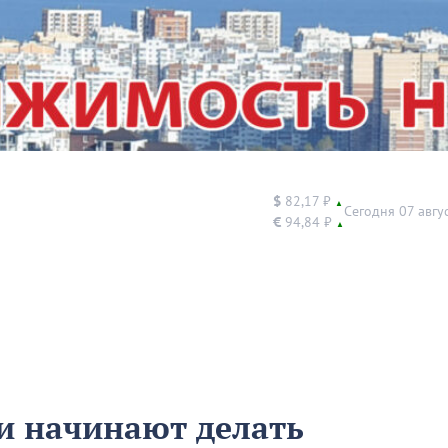
$
82,17 ₽
▲
Сегодня 07 авгу
€
94,84 ₽
▲
и начинают делать