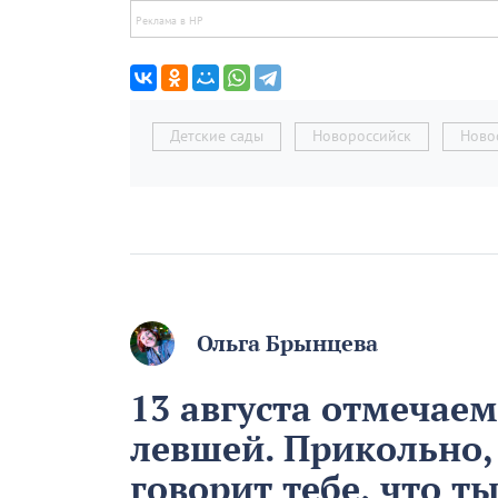
Детские сады
Новороссийск
Ново
Ольга Брынцева
13 августа отмечае
левшей. Прикольно,
говорит тебе, что т