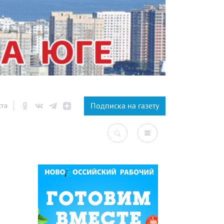
×
Подписка на газету
ста