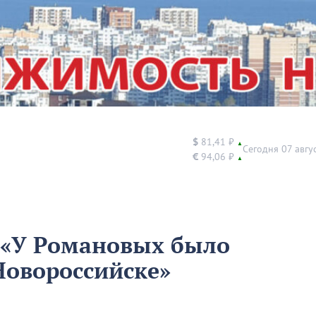
$
81,41 ₽
▲
Сегодня 07 авгу
€
94,06 ₽
▲
 «У Романовых было
Новороссийске»