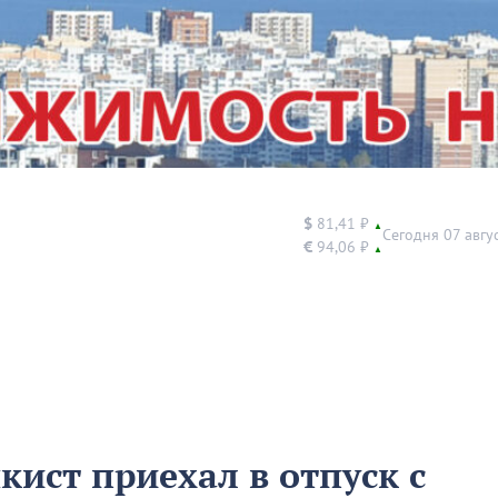
$
81,41 ₽
▲
Сегодня 07 авгу
€
94,06 ₽
▲
ист приехал в отпуск с