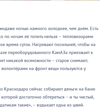
линдаже ночью намного холоднее, чем днём. Есть
о по ночам её топить нельзя – тепловизорами
лое время суток. Нагревают посильней, чтобы на
 базе переоборудованного КамАЗа приезжает к
 нет никакой возможности – старое снимают,
 волонтёрами на фронт вещи пользуются у
з Краснодара сейчас собирают деньги на баню
, которой достаточно обтереться – и ты чистый,
датикам такие», – вздыхает одна из швей.