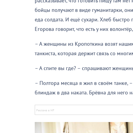
рассказывает, что готовить пищу там не
бойцы получают в виде гуманитарки, они
еда солдата. И ещё сухари. Хлеб быстро п
Егорова говорит, что есть у них волонтё
– А женщины из Кропоткина возят нашим
танкиста, которая держит связь со мног
– А спите вы где? – спрашивают женщин
– Полтора месяца я жил в своём танке, 
блиндаж в два наката. Брёвна для него 