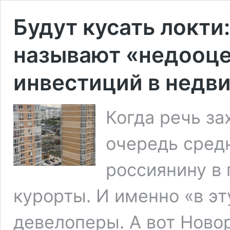
Будут кусать локти
называют «недооц
инвестиций в недв
Когда речь за
очередь сред
россиянину в 
курорты. И именно «в э
девелоперы. А вот Ново