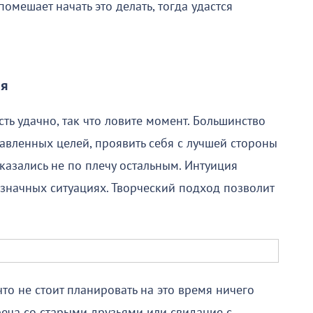
омешает начать это делать, тогда удастся
ля
ть удачно, так что ловите момент. Большинство
авленных целей, проявить себя с лучшей стороны
оказались не по плечу остальным. Интуиция
означных ситуациях. Творческий подход позволит
что не стоит планировать на это время ничего
реча со старыми друзьями или свидание с