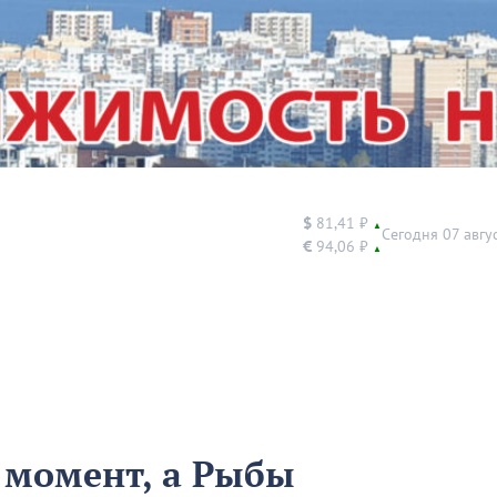
$
81,41 ₽
▲
Сегодня 07 авгу
€
94,06 ₽
▲
 момент, а Рыбы