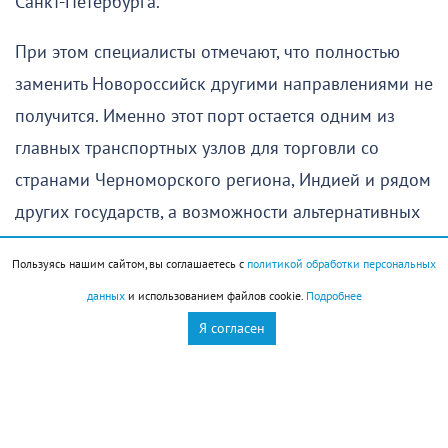
Санкт-Петербурга.
При этом специалисты отмечают, что полностью
заменить Новороссийск другими направлениями не
получится. Именно этот порт остается одним из
главных транспортных узлов для торговли со
странами Черноморского региона, Индией и рядом
других государств, а возможности альтернативных
маршрутов ограничены, сообщает «Коммерсант».
Пользуясь нашим сайтом, вы соглашаетесь с
политикой обработки персональных
По мнению аналитиков, сложившаяся ситуация
данных
и использованием файлов cookie.
Подробнее
может привести не только к росту стоимости
Я согласен
перевозок, но и к увеличению сроков доставки
грузов через Новороссийск.